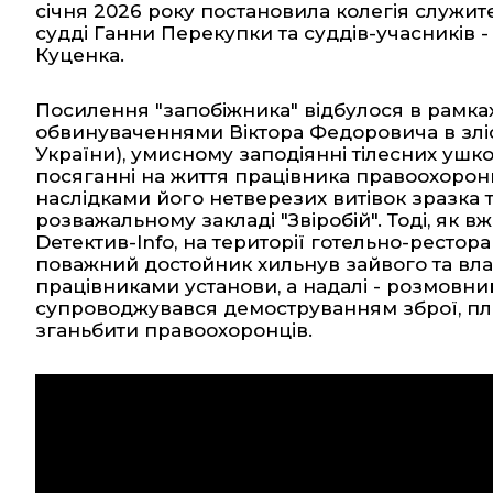
січня 2026 року постановила колегія служит
судді Ганни Перекупки та суддів-учасників 
Куценка.
Посилення "запобіжника" відбулося в рамка
обвинуваченнями Віктора Федоровича в злісн
України), умисному заподіянні тілесних ушкод
посяганні на життя працівника правоохоронн
наслідками його нетверезих витівок зразка 
розважальному закладі "Звіробій". Тоді, як в
Dетектив-Info
, на території готельно-рестор
поважний достойник хильнув зайвого та вла
працівниками установи, а надалі - розмовний
супроводжувався демоструванням зброї, пл
зганьбити правоохоронців.