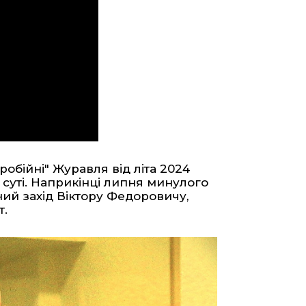
іробійні" Журавля
від літа 2024
суті. Наприкінці липня минулого
ий захід Віктору Федоровичу,
т
.