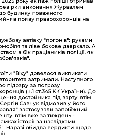
 2025 року екіпаж поліції отримав
перевірки виконання Журавлем
и до будинку поважного
рийняв появу правоохоронців на
лужбову автівку "погонів": руками
мобіля та ліве бокове дзеркало. А
вом в бік працівників поліції, які
бов'язків".
оїти "Віху" довелося викликати
 авторитета затримали. Наступного
о підозру за погрозу
онців (ч.1 ст.345 КК України). До
ення достойника під варту, втім
Сергій Савчук відмовив у його
уравля" застосували запобіжний
шту, втім вже за тиждень -
амках історії за наслідками
й". Наразі обидва вердикти щодо
ії.