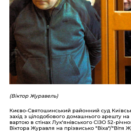
(Віктор Журавель)
Києво-Святошинський районний суд Київсько
захід з цілодобового домашнього арешту на
вартою в стінах Лук'янівського СІЗО 52-річн
Віктора Журавля на прізвисько "Віха"/"Вітя 