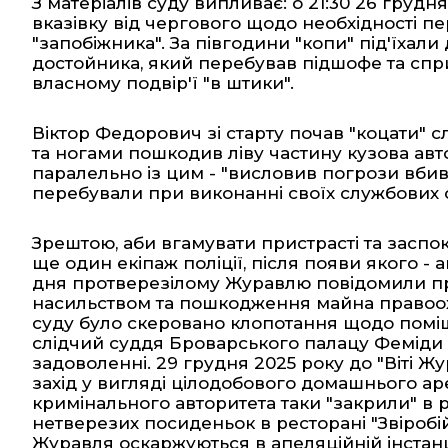
З
матеріалів суду
випливає: о 21:30 26 грудня
вказівку від чергового щодо необхідності 
"запобіжника". За півгодини "копи" під'їхал
достойника, який перебував підшофе та сп
власному подвір'ї "в штики".
Віктор Федорович зі старту почав "коцати" с
та ногами пошкодив ліву частину кузова авто
паралельно із цим - "висловив погрози вбивст
перебували при виконанні своїх службових о
Зрештою, аби вгамувати пристрасті та заспок
ще один екіпаж поліції, після появи якого -
дня протверезілому Журавлю повідомили пр
насильством та пошкодження майна правоохор
суду було скеровано клопотання щодо поміщ
слідчий суддя Броварського палацу Феміди 
задоволенні. 29 грудня 2025 року до "Віті Ж
захід у вигляді цілодобового домашнього аре
кримінального авторитета таки "закрили" в р
нетверезих посиденьок в ресторані "Звіробі
Журавля оскаржуються в апеляційній інстанц