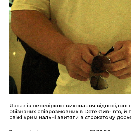
Якраз із перевіркою виконання відповідног
обізнаних співрозмовників Dетектив-Info, й 
свіжі кримінальні звитяги в строкатому досьє 