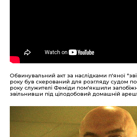
Обвинувальний акт за наслідками п'яної "зв
року був скерований для розгляду судом по 
року служителі Феміди пом'якшили запобіжн
звільнивши під цілодобовий домашній ареш