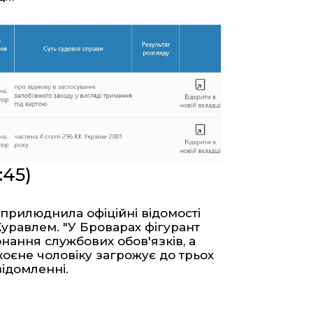
:45)
 оприлюднила офіційні відомості
уравлем. "У Броварах фігурант
нання службових обов'язків, а
оєне чоловіку загрожує до трьох
відомленні.