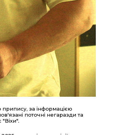
о припису, за інформацією
пов'язані поточні негаразди та
"Віхи".