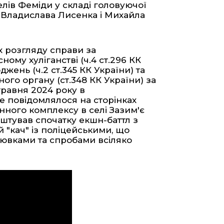
елів Феміди у складі головуючої
- Владислава Лисенка і Михайла
х розгляду справи за
ому хуліганстві (ч.4 ст.296 КК
жень (ч.2 ст.345 КК України) та
ого органу (ст.348 КК України) за
травня 2024 року в
же
повідомлялося на сторінках
анного комплексу в селі Зазим'є
штував спочатку екшн-баттл з
 "кач" із поліцейськими, що
ювками та спробами всіляко