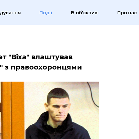
ідування
Події
В об'єктиві
Про нас
ет "Віха" влаштував
и" з правоохоронцями