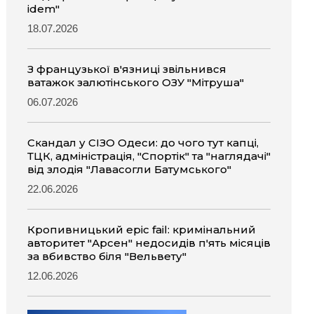
idem"
18.07.2026
З французької в'язниці звільнився
ватажок залютінського ОЗУ "Мітруша"
06.07.2026
Скандал у СІЗО Одеси: до чого тут капці,
ТЦК, адміністрація, "Спортік" та "наглядачі"
від злодія "Лавасогли Батумського"
22.06.2026
Кропивницький epic fail: кримінальний
авторитет "Арсен" недосидів п'ять місяців
за вбивство біля "Вельвету"
12.06.2026