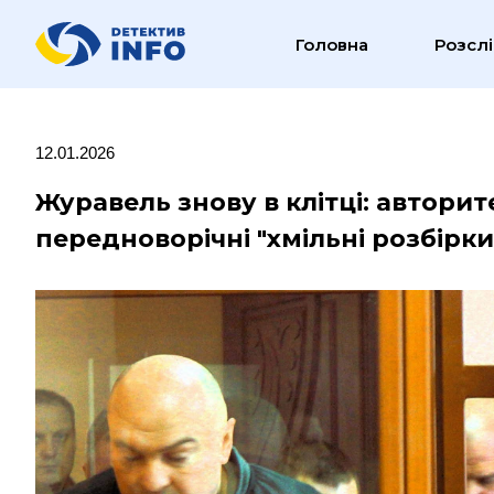
Головна
Розсл
12.01.2026
Журавель знову в клітці: авторит
передноворічні "хмільні розбірк