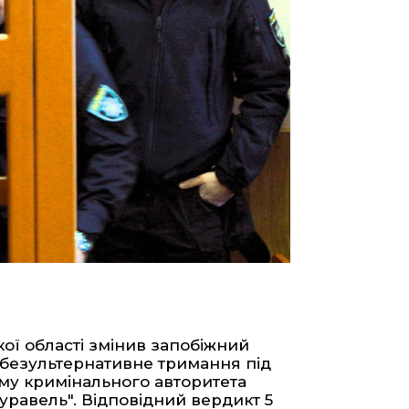
ї області змінив запобіжний
 безультернативне тримання під
ому кримінального авторитета
Журавель". Відповідний
вердикт
5