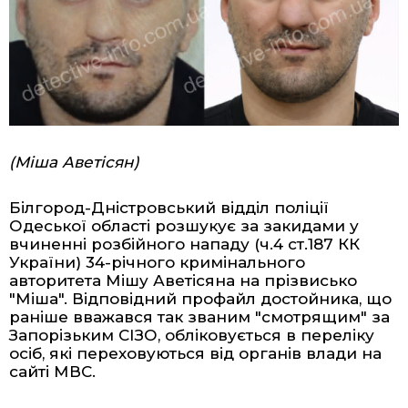
(Міша Аветісян)
Білгород-Дністровський відділ поліції
Одеської області розшукує за закидами у
вчиненні розбійного нападу (ч.4 ст.187 КК
України) 34-річного кримінального
авторитета Мішу Аветісяна на прізвисько
"Міша". Відповідний профайл достойника, що
раніше
вважався так званим "смотрящим" за
Запорізьким СІЗО
, обліковується в переліку
осіб, які переховуються від органів влади на
сайті МВС.