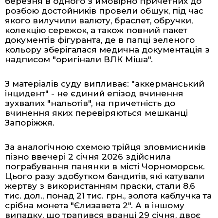
березня в одного з ймовірно причетних до
розбою достойників провели обшук, під час
якого вилучили валюту, браслет, обручки,
колекцію сережок, а також повний пакет
документів фігуранта, де в папці зеленого
кольору зберігалася медична документація з
надписом "оригінали ВЛК Міша".
З
матеріалів суду
випливає: "аккерманський
інцидент" - не єдиний епізод вчинення
зухвалих "нальотів", на причетність до
вчинення яких перевіряються мешканці
Запоріжжя.
За аналогічною схемою трійця зловмисників
пізно ввечері 2 січня 2026 здійснила
пограбування панянки в місті Чорноморськ.
Цього разу здобутком бандитів, які катували
жертву з використанням праски, стали 8,6
тис. дол., понад 21 тис. грн., золота каблучка та
срібна монета "Єлизавета 2". А в іншому
випадку, що трапився вранці 29 січня,
двоє