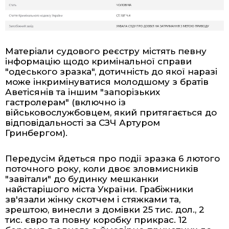
Матеріали судового реєстру містять певну
інформацію щодо кримінальної справи
"одеського зразка", дотичність до якої наразі
може інкримінуватися молодшому з братів
Аветісянів та іншим "запорізьких
гастролерам" (включно із
військовослужбовцем, який притягається до
відповідальності за СЗЧ
Артуром
Гринбергом
).
Передусім йдеться про
події
зразка 6 лютого
поточного року, коли двоє зловмисників
"завітали" до будинку мешканки
найстарішого міста України. Грабіжники
зв'язали жінку скотчем і стяжками та,
зрештою, винесли з домівки 25 тис. дол., 2
тис. євро та повну коробку прикрас. 12