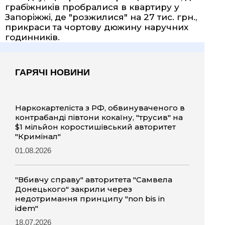
грабіжників пробралися в квартиру у
Запоріжжі
, де "розжилися" на 27 тис. грн.,
прикраси та чортову дюжину наручних
годинників.
ГАРЯЧІ НОВИНИ
Наркокартеліста з РФ, обвинуваченого в
контрабанді півтони кокаїну, "трусив" на
$1 мільйон коростишівський авторитет
"Кримінал"
01.08.2026
"Вбивчу справу" авторитета "Самвела
Донецького" закрили через
недотримання принципу "non bis in
idem"
18.07.2026