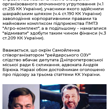
організованого злочинного угруповання (ч.1
ст.255 КК України), учасники якого здійснили
шахрайським шляхом (ч.4 ст.190 КК України)
заволодіння корпоративними правами та
майновим комлпксом підприємства
ПМТЗ
"Агро-комплект"
, а в подільшому - намагалися
"відмивати" здобути таким чином фінанси (ч.3
ст.209 КК України).
Вважається, що окрім Самойленка
співорганізатором "рейдерського ОЗУ"
слідство вбачає депутата Дніпропетровської
міської ради 6 скликання, адвоката Андрія
Бірюка. Наразі обом достойникам оголошено
про підозру за трьома статтями КК України.