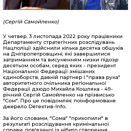
(Сергій Самойленко)
У четвер, 3 листопада 2022 року працівники
Департаменту стратегічних розслідувань
Нацполіції здійснили кілька десятка обшуків
на Дніпропетровщині, які завершилися
затриманням та висуненням низки підозр
десятьом особам, серед яких - президент
Національної Федерації змішаних
єдиноборств, давній партнер і "права рука"
авторитетного очільника регіональної
Федерації дзюдо Михайла Кошляка - 49-
річний Сергій Самойленко на прізвисько
"Сом". Про це повідомляє поінформоване
джерело Dетектив-Info.
За його словами, "Сома" "прихопили" в
результаті розслідування кримінальної
справи, пов'язаної із нібито створення