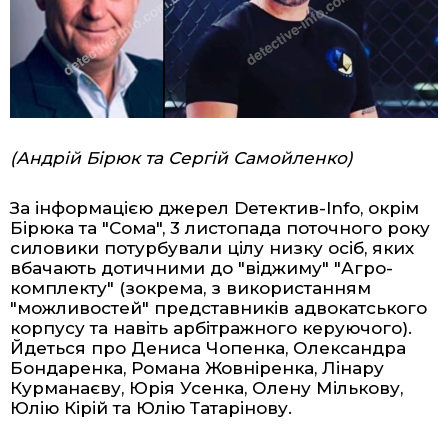
(Андрій Бірюк та Сергій Самойленко)
За інформацією джерел Dетектив-Info, окрім
Бірюка та "Сома", 3 листопада поточного року
силовики потурбували цілу низку осіб, яких
вбачають дотичними до "віджиму" "Агро-
комплекту" (зокрема, з використанням
"можливостей" представників адвокатського
корпусу та навіть арбітражного керуючого).
Йдеться про Дениса Чопенка, Олександра
Бондаренка, Романа Жовніренка, Лінару
Курманаєву, Юрія Усенка, Олену Мількову,
Юлію Кірій та Юлію Татарінову.