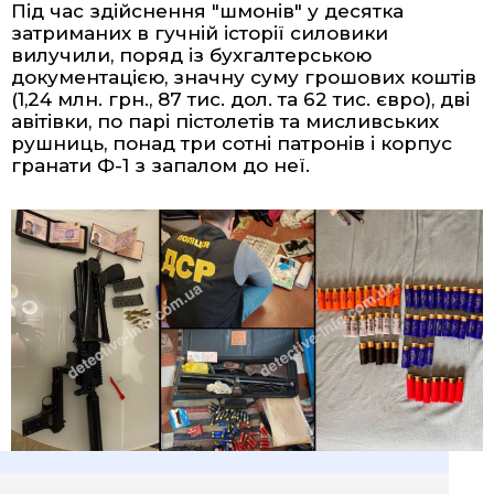
Під час здійснення "шмонів" у десятка
затриманих в гучній історії силовики
вилучили, поряд із бухгалтерською
документацією, значну суму грошових коштів
(1,24 млн. грн., 87 тис. дол. та 62 тис. євро), дві
авітівки, по парі пістолетів та мисливських
рушниць, понад три сотні патронів і корпус
гранати Ф-1 з запалом до неї.