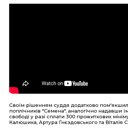
Своїм рішенням суддя додатково пом'якшила
поплічників "Семена", аналогічно надавши ї
свободі у разі сплати 300 прожиткових мінім
Калюшика, Артура Гнєздовського та Віталія С