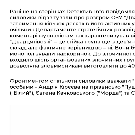
Раніше на сторінках Dетектив-Info повідомл
силовики відзвітували про розгром ОЗУ "Двад
затримання кількох десятків його активних уч
очільник Департаменте стратегічних розслід
коментарі журналістам так характеризував в
"Двадцятівські" – це стійка група ще з дев'я
склад, але фактичне керівництво – ні. Вони 
монополізували наркоринок. До злочинної ор
входило шість організованих злочинних гру
дозволяла зловмисникам виготовляти до 40 
Фронтментом спільноти силовики вважали "
особами - Андрія Кірєєва на прізвисько "Пу
("Білий"), Євгена Качковського ("Морда") та 