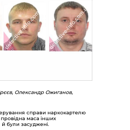
ірєєв, Олександр Ожиганов,
скерування справи наркокартелю
та провідна маса інших
м
й були засуджені.