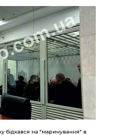
ку бідкався на
"маринування" в