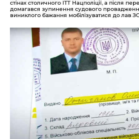
стінах столичного ІТТ Нацполіції
, а після пе
домагався зупинення судового провадження 
виниклого бажання мобілізуватися до лав ЗС