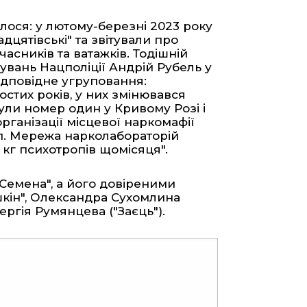
ялося
: у лютому-березні 2023 року
цятівські" та звітували про
асників та ватажків. Тодішній
увань Нацполіції Андрій Рубель у
ідповідне угруповання:
ностих років, у них змінювався
були номер один у Кривому Розі і
ганізації місцевої наркомафії
п. Мережа нарколабораторій
кг психотропів щомісяця".
Семена", а його довіреними
шкін", Олександра Сухомлина
Сергія Румянцева ("Заєць").