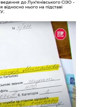
реведення до Лук'янівського СІЗО -
відносно нього на підставі
У.