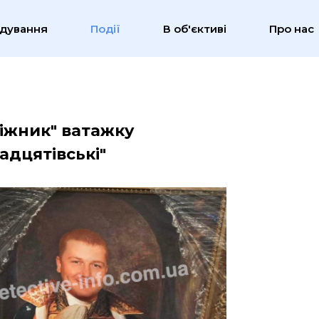
ідування
Події
В об'єктиві
Про нас
іжник" ватажку
адцятівські"