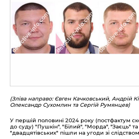
(Зліва направо: Євген Качковський, Андрій К
Олександр Сухомлин та Сергій Румянцев)
У першій половині 2024 року (постфактум 
до суду) "Пушкін", "Білий", "Морда", "Заєць" 
"двадцятівських"
пішли на угоди зі слідство