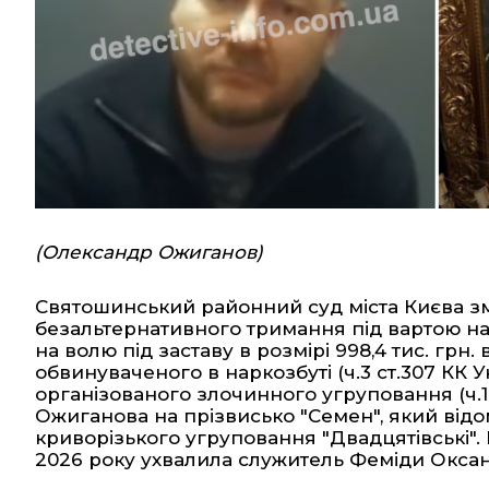
(Олександр Ожиганов)
Святошинський районний суд міста Києва зм
безальтернативного тримання під вартою на
на волю під заставу в розмірі 998,4 тис. грн.
обвинуваченого в наркозбуті (ч.3 ст.307 КК У
організованого злочинного угруповання (ч.1
Ожиганова на прізвисько "Семен", який відо
криворізького угруповання "Двадцятівські".
2026 року ухвалила служитель Феміди Оксан