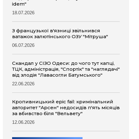
idem"
18.07.2026
З французької в'язниці звільнився
ватажок залютінського ОЗУ "Мітруша"
06.07.2026
Скандал у СІЗО Одеси: до чого тут капці,
ТЦК, адміністрація, "Спортік" та "наглядачі"
від злодія "Лавасогли Батумського"
22.06.2026
Кропивницький epic fail: кримінальний
авторитет "Арсен" недосидів п'ять місяців
за вбивство біля "Вельвету"
12.06.2026