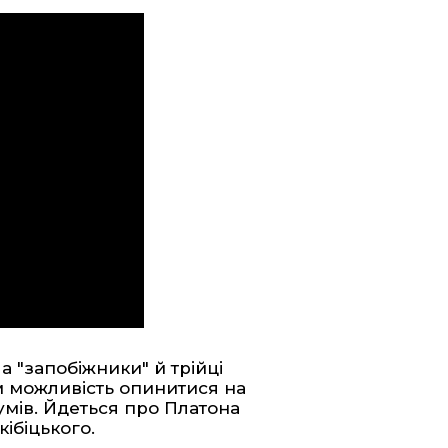
 "запобіжники" й трійці
м можливість опинитися на
умів. Йдеться про Платона
кібіцького.