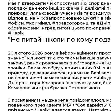
має підтвердити чи спростувати їх споріднен
порядку денного інші, зокрема й делікатні 
природи, ляльководів, учасників та роздмуху
Відповіді на них запропоновано шукати в мік
#офіси, #кримінал, #правоохоронці та #Дніпр
обов'язковим інгредієнтом цього по-справж
#Нарік.
"Не питай ніколи по кому подзвін
20 лютого 2026 року в інформаційному прост
значної кількості тих, хто так чи інакше зал
закону", ранок розпочався з обговорення ін
хроніки. Близько обіду у вітчизняних ЗМІ з'я
приводу, де зазначалося: днями на Балі зл
національності намагалися викрасти синів д
Дніпра - Ігоря Комарова (відпочатку медійн
Комаровським) та Єрмака Петровського.
З посиланням на джерела повідомлялося, м
поважного президента МБФ "Солідарність" 
прізвисько "Нарік" вдалося втекти. Натоміст