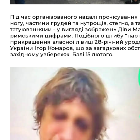
Під час організованого надалі прочісування
ногу, частини грудей та нутрощів, стегно, а 
татуюваннями - у вигляді зображень Діви Ма
римськими цифрами. Подібного штибу "парта
прикрашення власної лівиці 28-річний уро
України Ігор Комаров, що за загадкових обс
західному узбережжі Балі 15 лютого.