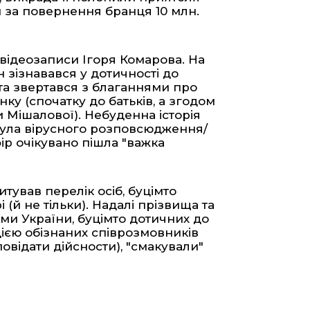
и за повернення бранця 10 млн.
відеозаписи Ігоря Комарова. На
зізнавався у дотичності до
 та звертався з благаннями про
ку (спочатку до батьків, а згодом
 Мішалової). Небуденна історія
абула вірусного розповсюдження/
ір очікувано пішла "важка
тував перелік осіб, буцімто
 (й не тільки). Надалі прізвища та
ми України, буцімто дотичних до
цією обізнаних співрозмовників
овідати дійсности), "смакували"