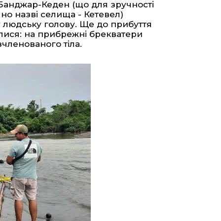
Банджар-Кеден (що для зручності
чно назві селища - Кетевел)
у людську голову. Ще до прибуття
лися: на прибрежні брекватери
членованого тіла.