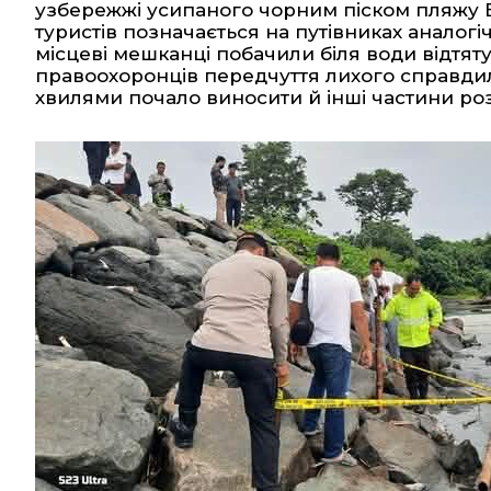
узбережжі усипаного чорним піском пляжу 
туристів позначається на путівниках аналогі
місцеві мешканці побачили біля води відтят
правоохоронців передчуття лихого справди
хвилями почало виносити й інші частини роз