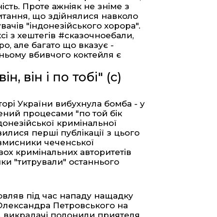
ість. Проте ажніяк не зніме з
питання, що здійнялися навколо
вачів "індонезійського хорора".
сі з хештегів #сказочноебали,
о, але багато що вказує -
ньому вбивчого коктейля є
, він і по тобі" (с)
орі України вибухнула бомба - у
учений процесами "по той бік
донезійської кримінальної
вилися перші публікації з цього
овмисники чеченської
вох кримінальних авторитетів
ики "титрували" останнього
овляв під час нападу нащадку
Олександра Петровського на
ь, викрадачі полонили приятеля