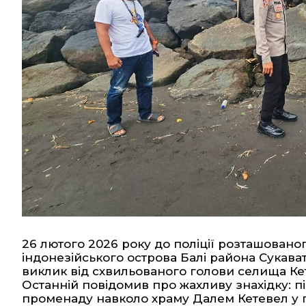
26 лютого 2026 року до поліції розташовано
індонезійського острова Балі района Сукаваті
виклик від схвильованого голови селища Кет
Останній повідомив про жахливу знахідку: п
променаду навколо храму Далем Кетевел у г