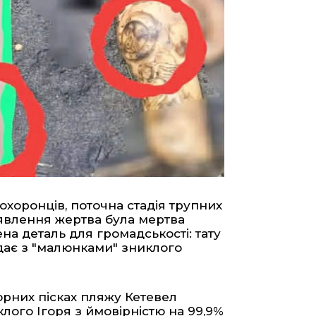
охоронців, поточна стадія трупних
иявлення жертва була мертва
а деталь для громадськості: тату
адає з "малюнками" зниклого
орних пісках пляжу Кетевел
лого Ігоря з ймовірністю на 99,9%