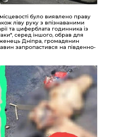
 місцевості було виявлено праву
також ліву руку з впізнаваними
рії та циферблата годинника із
ки", серед іншого, обрав для
дженець Дніпра, громадянин
тавин запропастився на південно-