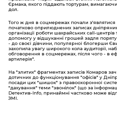
Єрмака, якого піддають тортурам, вимагаюч
дол.
Того ж дня в соцмережах почали з'являтися 
початково оприлюднених записах дніпрянин 
організації роботи шахрайських call-центрів
допомогу у відшуканні грошей задля порятун
- до своєї дівчини, популярної блогерши Єви
захопила увагу широкого кола аудиторії, н
обговорення в соцмережах, після чого - в еф
артилерія".
На "злитих" фрагментах записів Комаров зачи
дотичних до функціонування "офісів" у Дніпрі
посади цих "шишок" з правоохоронної систе
"дахування" теми "звонілок" (що за інформа
Dетектив-Info, принаймні частково може відп
ЗМІ.