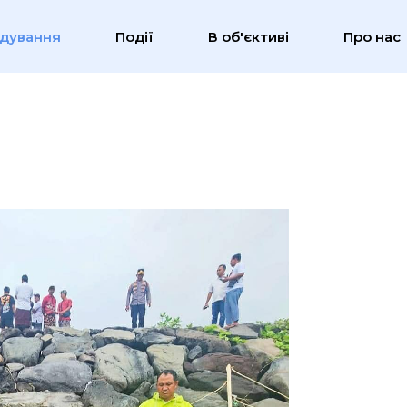
ідування
Події
В об'єктиві
Про нас