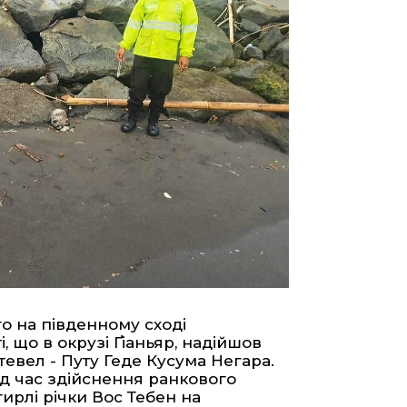
го на південному сході
, що в окрузі Ґіаньяр, надійшов
евел - Путу Геде Кусума Негара.
ід час здійснення ранкового
ирлі річки Вос Тебен на