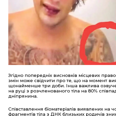
Згідно попередніх висновків місцевих право
змін може свідчити про те, що на момент в
щонайменше три доби. Інша важлива озвучен
на руці з розчленованого тіла на 80% співп
дніпрянина.
Співставлення біоматеріалів виявлених на ч
фрагментів тіла з ДНК близьких родичів зник