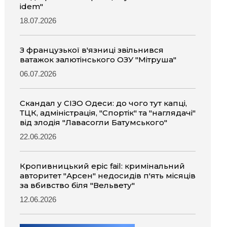
idem"
18.07.2026
З французької в'язниці звільнився
ватажок залютінського ОЗУ "Мітруша"
06.07.2026
Скандал у СІЗО Одеси: до чого тут капці,
ТЦК, адміністрація, "Спортік" та "наглядачі"
від злодія "Лавасогли Батумського"
22.06.2026
Кропивницький epic fail: кримінальний
авторитет "Арсен" недосидів п'ять місяців
за вбивство біля "Вельвету"
12.06.2026